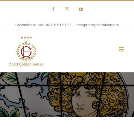
Skip
Facebook
Instagram
YouTube
to
content
Contacteaza-ne!
+40728.61.61.31
|
receptie@goldenhouse.ro