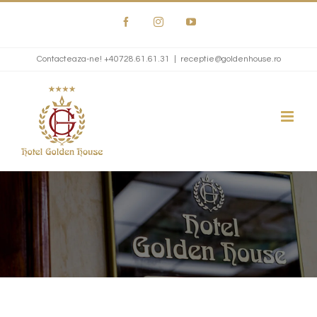
Skip
Facebook
Instagram
YouTube
to
content
Contacteaza-ne!
+40728.61.61.31
|
receptie@goldenhouse.ro