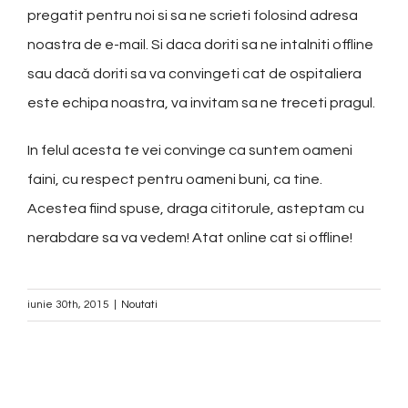
pregatit pentru noi si sa ne scrieti folosind adresa
noastra de e-mail. Si daca doriti sa ne intalniti offline
sau dacă doriti sa va convingeti cat de ospitaliera
este echipa noastra, va invitam sa ne treceti pragul.
In felul acesta te vei convinge ca suntem oameni
faini, cu respect pentru oameni buni, ca tine.
Acestea fiind spuse, draga cititorule, asteptam cu
nerabdare sa va vedem! Atat online cat si offline!
iunie 30th, 2015
|
Noutati